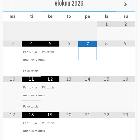
elokuu
2026
ma
ti
ke
to
pe
la
su
1
2
3
4
5
6
8
9
7
Pentu- ja
PK tottis
nuorikoirakurssi
Peko tottis
10
11
12
13
14
15
16
Pentu- ja
PK tottis
nuorikoirakurssi
Peko tottis
17
18
19
20
21
22
23
Pentu- ja
PK tottis
nuorikoirakurssi