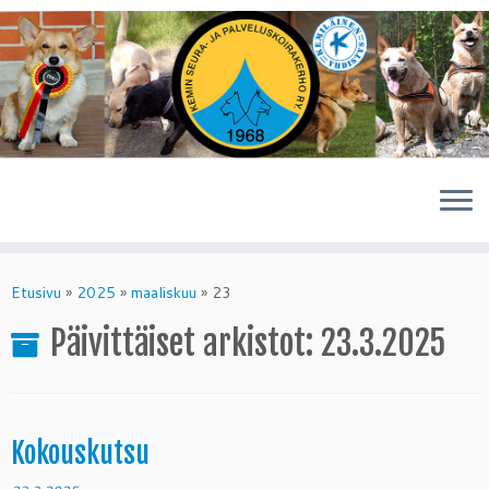
Skip
to
Etusivu
»
2025
»
maaliskuu
»
23
content
Päivittäiset arkistot:
23.3.2025
Kokouskutsu