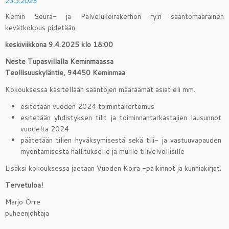
23.3.2025
Kemin Seura- ja Palvelukoirakerhon ry:n sääntömääräinen
kevätkokous pidetään
keskiviikkona 9.4.2025 klo 18:00
Neste Tupasvillalla Keminmaassa
Teollisuuskyläntie, 94450 Keminmaa
Kokouksessa käsitellään sääntöjen määräämät asiat eli mm.
esitetään vuoden 2024 toimintakertomus
esitetään yhdistyksen tilit ja toiminnantarkastajien lausunnot
vuodelta 2024
päätetään tilien hyväksymisestä sekä tili- ja vastuuvapauden
myöntämisestä hallitukselle ja muille tilivelvollisille
Lisäksi kokouksessa jaetaan Vuoden Koira -palkinnot ja kunniakirjat.
Tervetuloa!
Marjo Orre
puheenjohtaja