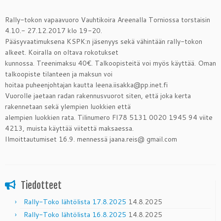
Rally-tokon vapaavuoro Vauhtikoira Areenalla Torniossa torstaisin
4.10.- 27.12.2017 klo 19-20.
Pääsyvaatimuksena KSPK:n jäsenyys sekä vähintään rally-tokon
alkeet. Koiralla on oltava rokotukset
kunnossa. Treenimaksu 40€. Talkoopisteitä voi myös käyttää. Oman
talkoopiste tilanteen ja maksun voi
hoitaa puheenjohtajan kautta leena.iisakka@pp.inet.fi
Vuorolle jaetaan radan rakennusvuorot siten, että joka kerta
rakennetaan sekä ylempien luokkien että
alempien luokkien rata. Tilinumero FI78 5131 0020 1945 94 viite
4213, muista käyttää viitettä maksaessa.
Ilmoittautumiset 16.9. mennessä jaana.reis@ gmail.com
Tiedotteet
Rally-Toko lähtölista 17.8.2025
14.8.2025
Rally-Toko lähtölista 16.8.2025
14.8.2025