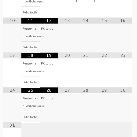
nuorikoirakurssi
Peko tottis
10
11
12
13
14
15
16
Pentu- ja
PK tottis
nuorikoirakurssi
Peko tottis
17
18
19
20
21
22
23
Pentu- ja
PK tottis
nuorikoirakurssi
Peko tottis
24
25
26
27
28
29
30
Pentu- ja
PK tottis
nuorikoirakurssi
Peko tottis
31