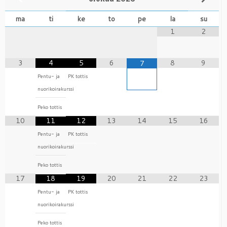
ma
ti
ke
to
pe
la
su
1
2
3
4
5
6
8
9
7
Pentu- ja
PK tottis
nuorikoirakurssi
Peko tottis
10
11
12
13
14
15
16
Pentu- ja
PK tottis
nuorikoirakurssi
Peko tottis
17
18
19
20
21
22
23
Pentu- ja
PK tottis
nuorikoirakurssi
Peko tottis