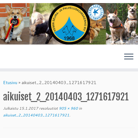
Skip
to
Etusivu
»
aikuiset_2_20140403_1271617921
content
aikuiset_2_20140403_1271617921
Julkaistu
15.1.2017
resoluutiot
905 × 960
in
aikuiset_2_20140403_1271617921
.