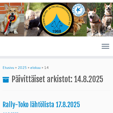
Skip
to
Etusivu
»
2025
»
elokuu
»
14
content
Päivittäiset arkistot:
14.8.2025
Rally-Toko lähtölista 17.8.2025