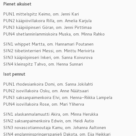
Pienet aikuiset
PUN1 mittelspitz Keimo, om. Jenni Kari
PUN2 kääpiövillakoira Rilla, om. Amelia Karjula
PUN3 kääpiöpinseri Göran, om. Jenni Pirttimaa
PUN4 shetlanninlammiskoira Muska, om. Minna Rahko
SIN1 whippet Martta, om. Hannamari Poutanen
SIN2 tiibetinterrieri Messi, om. Minttu Merivirta
SIN3 kääpiöpinseri Inkeri, om. Sanna Koivurova
SIN4 kleinspitz Tahvo, om. Henna Sunnari
Isot pennut
PUN1 rhodesiankoira Domi, om. Sanna Jokilahti
PUN2 isovillakoira Osku, om. Anne Näätsaari
PUN3 saksanpaimenkoira Elvi, om. Henna-Riikka Lampela
PUN4 isovillakoira Rose, om. Mari Yliherva
SIN1 alaskanmalamuutti Akira, om. Minna Herukka
SIN2 saksanpaimenkoira Edwin, om. Heidi Autio
SIN3 novascotiannoutaja Kamu, om. Johanna Aaltonen
SIN4 englanninspringerspanieli Dakota, om. Eija Heikkari