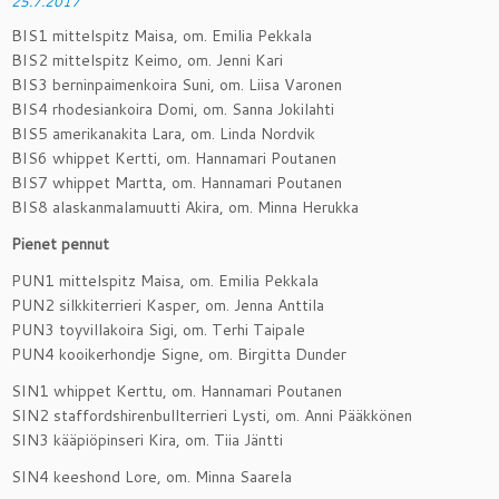
25.7.2017
BIS1 mittelspitz Maisa, om. Emilia Pekkala
BIS2 mittelspitz Keimo, om. Jenni Kari
BIS3 berninpaimenkoira Suni, om. Liisa Varonen
BIS4 rhodesiankoira Domi, om. Sanna Jokilahti
BIS5 amerikanakita Lara, om. Linda Nordvik
BIS6 whippet Kertti, om. Hannamari Poutanen
BIS7 whippet Martta, om. Hannamari Poutanen
BIS8 alaskanmalamuutti Akira, om. Minna Herukka
Pienet pennut
PUN1 mittelspitz Maisa, om. Emilia Pekkala
PUN2 silkkiterrieri Kasper, om. Jenna Anttila
PUN3 toyvillakoira Sigi, om. Terhi Taipale
PUN4 kooikerhondje Signe, om. Birgitta Dunder
SIN1 whippet Kerttu, om. Hannamari Poutanen
SIN2 staffordshirenbullterrieri Lysti, om. Anni Pääkkönen
SIN3 kääpiöpinseri Kira, om. Tiia Jäntti
SIN4 keeshond Lore, om. Minna Saarela