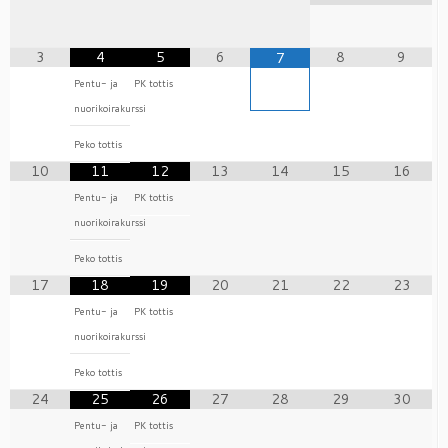
3
4
5
6
8
9
7
Pentu- ja
PK tottis
nuorikoirakurssi
Peko tottis
10
11
12
13
14
15
16
Pentu- ja
PK tottis
nuorikoirakurssi
Peko tottis
17
18
19
20
21
22
23
Pentu- ja
PK tottis
nuorikoirakurssi
Peko tottis
24
25
26
27
28
29
30
Pentu- ja
PK tottis