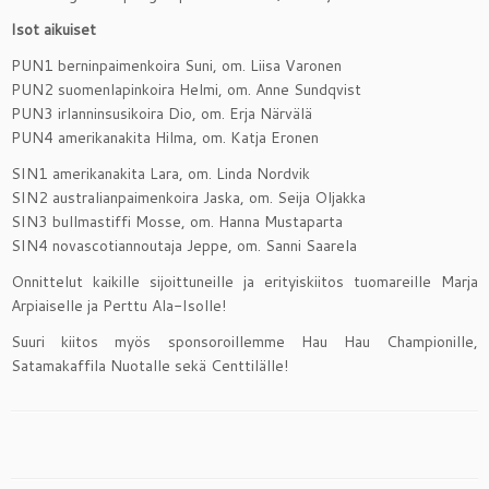
Isot aikuiset
PUN1 berninpaimenkoira Suni, om. Liisa Varonen
PUN2 suomenlapinkoira Helmi, om. Anne Sundqvist
PUN3 irlanninsusikoira Dio, om. Erja Närvälä
PUN4 amerikanakita Hilma, om. Katja Eronen
SIN1 amerikanakita Lara, om. Linda Nordvik
SIN2 australianpaimenkoira Jaska, om. Seija Oljakka
SIN3 bullmastiffi Mosse, om. Hanna Mustaparta
SIN4 novascotiannoutaja Jeppe, om. Sanni Saarela
Onnittelut kaikille sijoittuneille ja erityiskiitos tuomareille Marja
Arpiaiselle ja Perttu Ala-Isolle!
Suuri kiitos myös sponsoroillemme Hau Hau Championille,
Satamakaffila Nuotalle sekä Centtilälle!