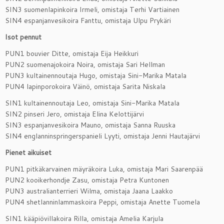
SIN3 suomenlapinkoira Irmeli, omistaja Terhi Vartiainen
SIN4 espanjanvesikoira Fanttu, omistaja Ulpu Prykäri
Isot pennut
PUN1 bouvier Ditte, omistaja Eija Heikkuri
PUN2 suomenajokoira Noira, omistaja Sari Hellman
PUN3 kultainennoutaja Hugo, omistaja Sini-Marika Matala
PUN4 lapinporokoira Väinö, omistaja Sarita Niskala
SIN1 kultainennoutaja Leo, omistaja Sini-Marika Matala
SIN2 pinseri Jero, omistaja Elina Kelottijärvi
SIN3 espanjanvesikoira Mauno, omistaja Sanna Ruuska
SIN4 englanninspringerspanieli Lyyti, omistaja Jenni Hautajärvi
Pienet aikuiset
PUN1 pitkäkarvainen mäyräkoira Luka, omistaja Mari Saarenpää
PUN2 kooikerhondje Zasu, omistaja Petra Kuntonen
PUN3 australianterrieri Wilma, omistaja Jaana Laakko
PUN4 shetlanninlammaskoira Peppi, omistaja Anette Tuomela
SIN1 kääpiövillakoira Rilla, omistaja Amelia Karjula