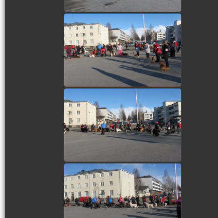
view picture
view picture
view picture