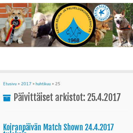
Skip
to
Etusivu
»
2017
»
huhtikuu
»
25
content
Päivittäiset arkistot:
25.4.2017
Koiranpäivän Match Shown 24.4.2017