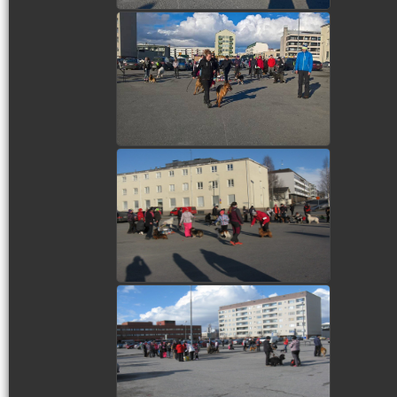
view picture
view picture
view picture