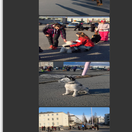
view picture
view picture
view picture