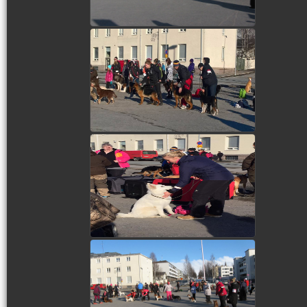
view picture
view picture
view picture