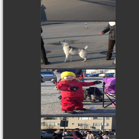
view picture
view picture
view picture