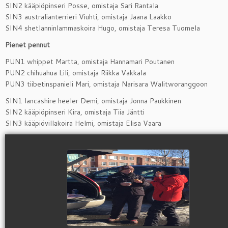
SIN2 kääpiöpinseri Posse, omistaja Sari Rantala
SIN3 australianterrieri Viuhti, omistaja Jaana Laakko
SIN4 shetlanninlammaskoira Hugo, omistaja Teresa Tuomela
Pienet pennut
PUN1 whippet Martta, omistaja Hannamari Poutanen
PUN2 chihuahua Lili, omistaja Riikka Vakkala
PUN3 tiibetinspanieli Mari, omistaja Narisara Walitworanggoon
SIN1 lancashire heeler Demi, omistaja Jonna Paukkinen
SIN2 kääpiöpinseri Kira, omistaja Tiia Jäntti
SIN3 kääpiövillakoira Helmi, omistaja Elisa Vaara
view picture