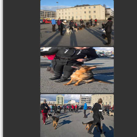
view picture
view picture
view picture