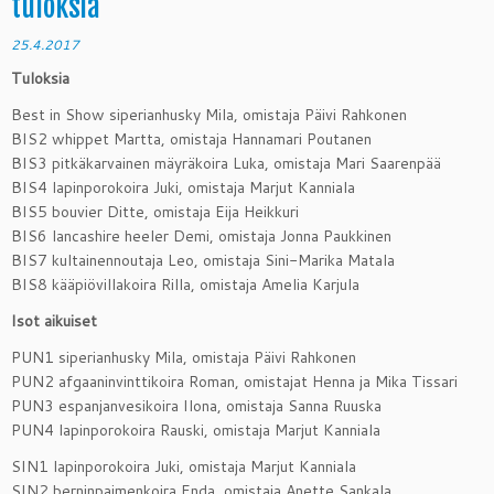
tuloksia
25.4.2017
Tuloksia
Best in Show siperianhusky Mila, omistaja Päivi Rahkonen
BIS2 whippet Martta, omistaja Hannamari Poutanen
BIS3 pitkäkarvainen mäyräkoira Luka, omistaja Mari Saarenpää
BIS4 lapinporokoira Juki, omistaja Marjut Kanniala
BIS5 bouvier Ditte, omistaja Eija Heikkuri
BIS6 lancashire heeler Demi, omistaja Jonna Paukkinen
BIS7 kultainennoutaja Leo, omistaja Sini-Marika Matala
BIS8 kääpiövillakoira Rilla, omistaja Amelia Karjula
Isot aikuiset
PUN1 siperianhusky Mila, omistaja Päivi Rahkonen
PUN2 afgaaninvinttikoira Roman, omistajat Henna ja Mika Tissari
PUN3 espanjanvesikoira Ilona, omistaja Sanna Ruuska
PUN4 lapinporokoira Rauski, omistaja Marjut Kanniala
SIN1 lapinporokoira Juki, omistaja Marjut Kanniala
SIN2 berninpaimenkoira Enda, omistaja Anette Sankala