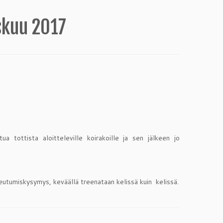
skuu 2017
a tottista aloitteleville koirakoille ja sen jälkeen jo
keutumiskysymys, keväällä treenataan kelissä kuin kelissä.