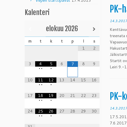
Vepen starttipäivät
17.4.2023
PK-h
Kalenteri
14.3.201
elokuu
2026
Kenttävuo
treenata 
m
t
k
t
p
l
s
Vapaavuoro
1
2
Hakustart
Jälkistar
Startit ov
3
4
5
6
8
9
7
Leiri 9.-1
•
•
•
10
11
12
13
14
15
16
•
•
•
PK-k
17
18
19
20
21
22
23
•
•
•
14.3.201
24
25
26
27
28
29
30
•
•
•
17.5.20
7.6.2017
31