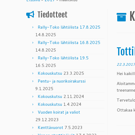
content
K
Tiedotteet
Rally-Toko lähtölista 17.8.2025
14.8.2025
Rally-Toko lähtölista 16.8.2025
Tott
14.8.2025
Rally-Toko lähtölista 19.5
22.3.201
16.5.2025
Kokouskutsu
23.3.2025
Hei kaikill
Pentu- ja nuorikoirakurssi
Aloitamme
9.1.2025
treenanne
Kokouskutsu
2.11.2024
Tervetulo
Kokouskutsu
1.4.2024
Ottakaa k
Vuoden koirat ja valiot
29.12.2023
Kenttävuorot
7.5.2023