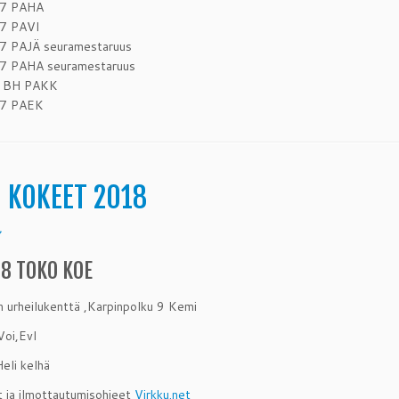
17 PAHA
7 PAVI
7 PAJÄ seuramestaruus
7 PAHA seuramestaruus
7 BH PAKK
17 PAEK
 KOKEET 2018
7
18 TOKO KOE
n urheilukenttä ,Karpinpolku 9 Kemi
Voi,Evl
eli kelhä
t ja ilmottautumisohjeet
Virkku.net