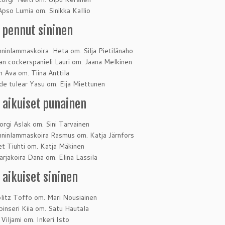
Apso Lumia om. Sinikka Kallio
 pennut sininen
nninlammaskoira Heta om. Silja Pietilänaho
an cockerspanieli Lauri om. Jaana Melkinen
n Ava om. Tiina Anttila
de tulear Yasu om. Eija Miettunen
 aikuiset punainen
rgi Aslak om. Sini Tarvainen
nninlammaskoira Rasmus om. Katja Järnfors
t Tiuhti om. Katja Mäkinen
arjakoira Dana om. Elina Lassila
 aikuiset sininen
blitz Toffo om. Mari Nousiainen
pinseri Kiia om. Satu Hautala
 Viljami om. Inkeri Isto