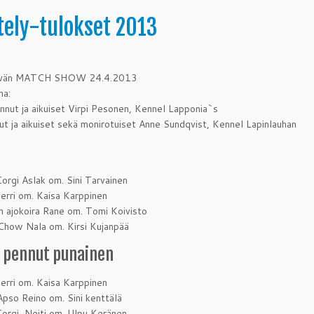
tely-tulokset 2013
äivän MATCH SHOW 24.4.2013
na:
nnut ja aikuiset Virpi Pesonen, Kennel Lapponia`s
ut ja aikuiset sekä monirotuiset Anne Sundqvist, Kennel Lapinlauhan
orgi Aslak om. Sini Tarvainen
erri om. Kaisa Karppinen
 ajokoira Rane om. Tomi Koivisto
Chow Nala om. Kirsi Kujanpää
 pennut punainen
erri om. Kaisa Karppinen
Apso Reino om. Sini kenttälä
orgi Neiti om. Ulpu Keränen