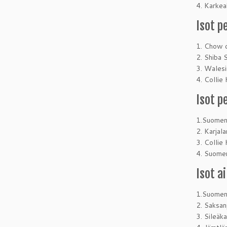
4. Karkea
Isot p
1. Chow c
2. Shiba 
3. Walesi
4. Collie
Isot p
1.Suomen
2. Karjal
3. Collie
4. Suomen
Isot a
1.Suomen 
2. Saksan
3. Sileäk