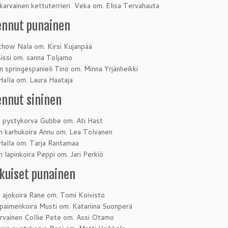
karvainen kettuterrieri Veka om. Elisa Tervahauta
ennut punainen
how Nala om. Kirsi Kujanpää
Sissi om. sanna Toljamo
n springespanieli Tino om. Minna Yrjänheikki
 Halla om. Laura Haataja
ennut sininen
 pystykorva Gubbe om. Ati Hast
an karhukoira Annu om. Lea Tolvanen
 Halla om. Tarja Rantamaa
 lapinkoira Peppi om. Jari Perkiö
ikuiset punainen
ajokoira Rane om. Tomi Koivisto
paimenkoira Musti om. Katariina Suonperä
arvainen Collie Pete om. Assi Otamo