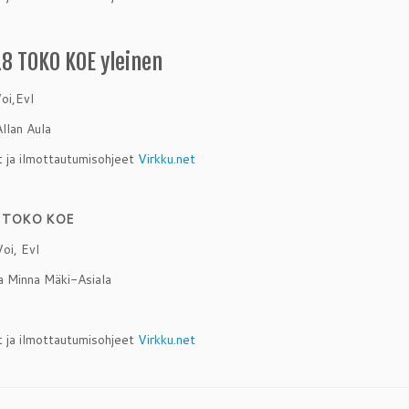
18 TOKO KOE yleinen
oi,Evl
llan Aula
t ja ilmottautumisohjeet
Virkku.net
8 TOKO KOE
Voi, Evl
 Minna Mäki-Asiala
t ja ilmottautumisohjeet
Virkku.net