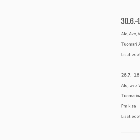
30.6.-
Alo,Avo,V
Tuomari A
Lisätiedo
28.7.-1
Alo, avo 
Tuomarina
Pm kisa
Lisätiedo