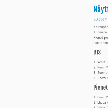
Näyt
4.3.2017
Koiranp
Tuomarei
Pienet pe
Isot penn
BIS
1. Wels C
2. Pumi M
3. Suomen
4. Chow 
Pienet
1. Pumi M
2. Lhasa 
3. Wels C