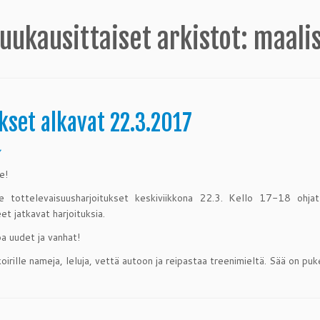
uukausittaiset arkistot:
maali
ikset alkavat 22.3.2017
7
e!
 tottelevaisuusharjoitukset keskiviikkona 22.3. Kello 17-18 ohjattu
et jatkavat harjoituksia.
a uudet ja vanhat!
oirille nameja, leluja, vettä autoon ja reipastaa treenimieltä. Sää on pu