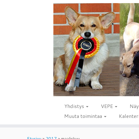
Yhdistys
VEPE
Näy
Muuta toimintaa
Kalenter
Skip
to
Etusivu
»
2017
»
maaliskuu