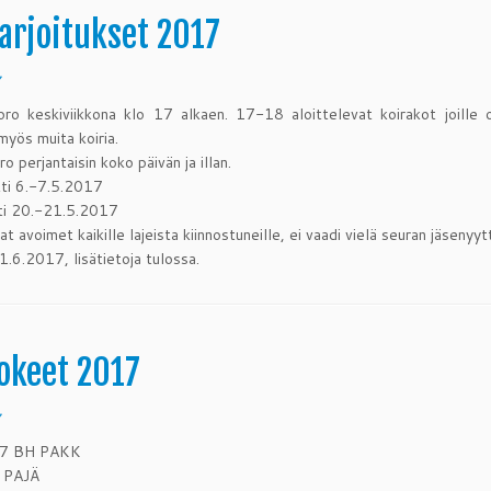
arjoitukset 2017
7
ro keskiviikkona klo 17 alkaen. 17-18 aloittelevat koirakot joille o
myös muita koiria.
 perjantaisin koko päivän ja illan.
ti 6.-7.5.2017
tti 20.-21.5.2017
at avoimet kaikille lajeista kiinnostuneille, ei vaadi vielä seuran jäsenyytt
1.6.2017, lisätietoja tulossa.
okeet 2017
7
17 BH PAKK
 PAJÄ