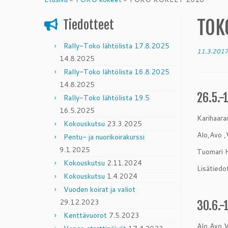
content
TOK
Tiedotteet
Rally-Toko lähtölista 17.8.2025
11.3.201
14.8.2025
Rally-Toko lähtölista 16.8.2025
14.8.2025
26.5.-
Rally-Toko lähtölista 19.5
16.5.2025
Karihaara
Kokouskutsu
23.3.2025
Alo,Avo ,
Pentu- ja nuorikoirakurssi
9.1.2025
Tuomari H
Kokouskutsu
2.11.2024
Lisätiedo
Kokouskutsu
1.4.2024
Vuoden koirat ja valiot
29.12.2023
30.6.-
Kenttävuorot
7.5.2023
Alo,Avo,V