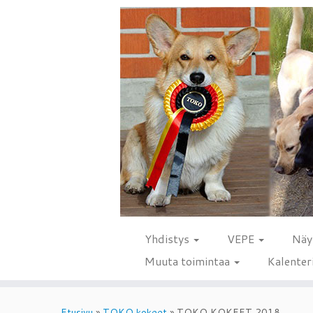
Yhdistys
VEPE
Näy
Muuta toimintaa
Kalenter
Skip
to
Etusivu
»
TOKO kokeet
»
TOKO KOKEET 2018