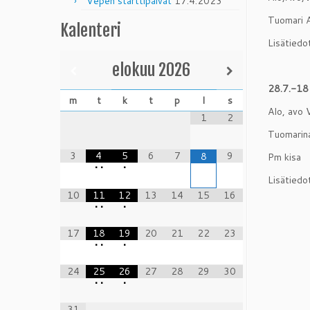
Vepen starttipäivät
17.4.2023
Tuomari A
Kalenteri
Lisätiedo
elokuu
2026
28.7.-1
m
t
k
t
p
l
s
Alo, avo 
1
2
Tuomarina
3
4
5
6
7
9
8
Pm kisa
•
•
•
Lisätiedo
10
11
12
13
14
15
16
•
•
•
17
18
19
20
21
22
23
•
•
•
24
25
26
27
28
29
30
•
•
•
31