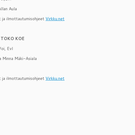
llan Aula
t ja ilmottautumisohjeet
Virkku.net
8 TOKO KOE
Voi, Evl
 Minna Mäki-Asiala
t ja ilmottautumisohjeet
Virkku.net