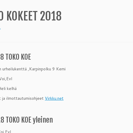
O KOKEET 2018
7
18 TOKO KOE
n urheilukenttä ,Karpinpolku 9 Kemi
Voi,Evl
eli kelhä
t ja ilmottautumisohjeet
Virkku.net
18 TOKO KOE yleinen
oi,Evl