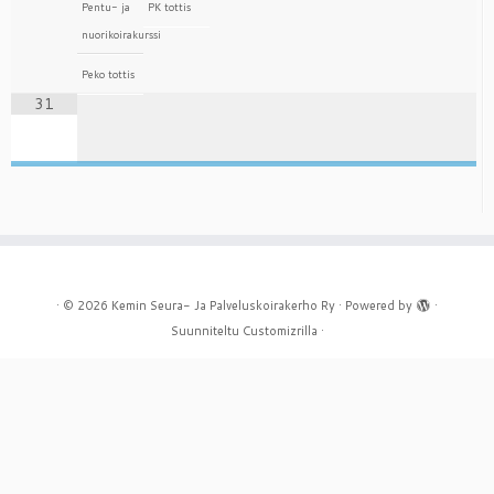
Pentu- ja
PK tottis
nuorikoirakurssi
Peko tottis
31
·
© 2026
Kemin Seura- Ja Palveluskoirakerho Ry
·
Powered by
·
Suunniteltu
Customizrilla
·