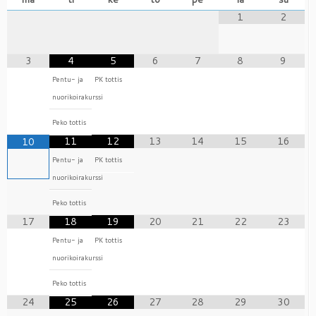
1
2
3
4
5
6
7
8
9
Pentu- ja
PK tottis
nuorikoirakurssi
Peko tottis
11
12
13
14
15
16
10
Pentu- ja
PK tottis
nuorikoirakurssi
Peko tottis
17
18
19
20
21
22
23
Pentu- ja
PK tottis
nuorikoirakurssi
Peko tottis
24
25
26
27
28
29
30