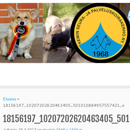
Skip
to
Etusivu
»
content
18156197_10207202620463405_501010884957557421_o
18156197_10207202620463405_501
Julkaistu
25.4.2017
resoluutiot
2048 × 1536
in