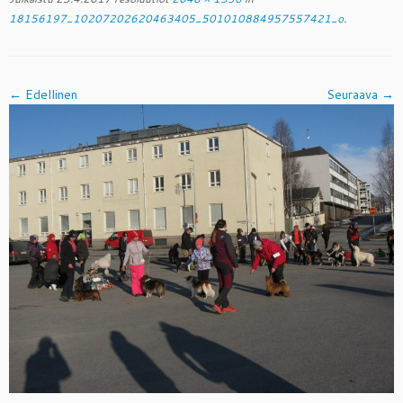
18156197_10207202620463405_501010884957557421_o
.
← Edellinen
Seuraava →