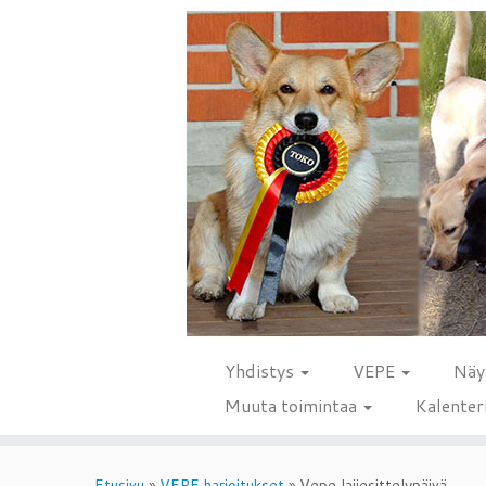
Yhdistys
VEPE
Näy
Muuta toimintaa
Kalenter
Skip
to
Etusivu
»
VEPE harjoitukset
»
Vepe lajiesittelypäivä