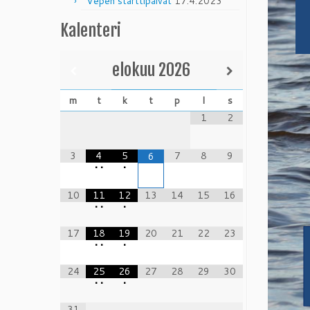
Vepen starttipäivät
17.4.2023
Kalenteri
elokuu
2026
m
t
k
t
p
l
s
1
2
3
4
5
7
8
9
6
•
•
•
10
11
12
13
14
15
16
•
•
•
17
18
19
20
21
22
23
•
•
•
24
25
26
27
28
29
30
•
•
•
31