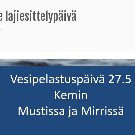
 lajiesittelypäivä
7