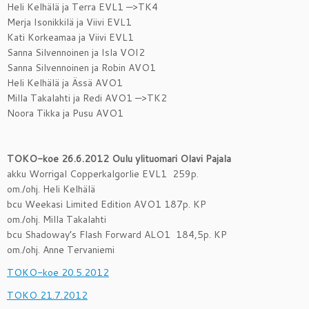
Heli Kelhälä ja Terra EVL1 —>TK4
Merja Isonikkilä ja Viivi EVL1
Kati Korkeamaa ja Viivi EVL1
Sanna Silvennoinen ja Isla VOI2
Sanna Silvennoinen ja Robin AVO1
Heli Kelhälä ja Ässä AVO1
Milla Takalahti ja Redi AVO1 —>TK2
Noora Tikka ja Pusu AVO1
TOKO-koe 26.6.2012 Oulu ylituomari Olavi Pajala
akku Worrigal Copperkalgorlie EVL1 259p.
om./ohj. Heli Kelhälä
bcu Weekasi Limited Edition AVO1 187p. KP
om./ohj. Milla Takalahti
bcu Shadoway’s Flash Forward ALO1 184,5p. KP
om./ohj. Anne Tervaniemi
TOKO-koe 20.5.2012
TOKO 21.7.2012