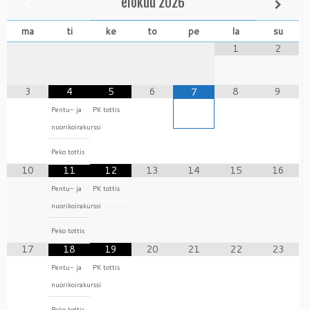
elokuu
2026
ma
ti
ke
to
pe
la
su
1
2
3
4
5
6
8
9
7
Pentu- ja
PK tottis
nuorikoirakurssi
Peko tottis
10
11
12
13
14
15
16
Pentu- ja
PK tottis
nuorikoirakurssi
Peko tottis
17
18
19
20
21
22
23
Pentu- ja
PK tottis
nuorikoirakurssi
Peko tottis