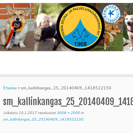
Skip
to
Etusivu
»
sm_kallinkangas_25_20140409_1418522150
content
sm_kallinkangas_25_20140409_141
Julkaistu
15.1.2017
resoluutiot
3008 × 2000
in
sm_kallinkangas_25_20140409_1418522150
.