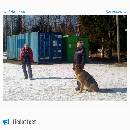
← Edellinen
Seuraava →
Tiedotteet