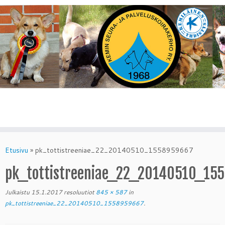
Skip
to
Etusivu
»
pk_tottistreeniae_22_20140510_1558959667
content
pk_tottistreeniae_22_20140510_15
Julkaistu
15.1.2017
resoluutiot
845 × 587
in
pk_tottistreeniae_22_20140510_1558959667
.