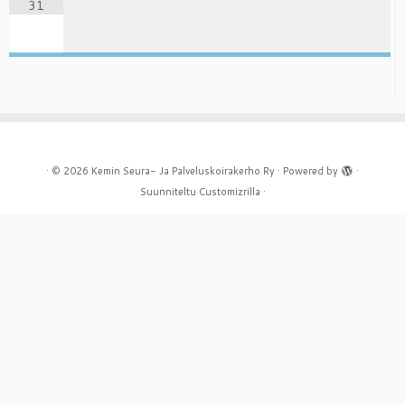
31
·
© 2026
Kemin Seura- Ja Palveluskoirakerho Ry
·
Powered by
·
Suunniteltu
Customizrilla
·