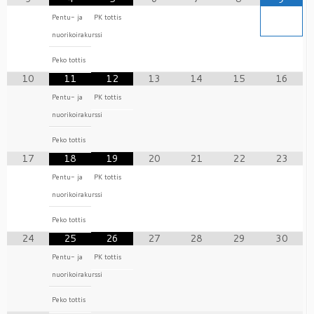
Pentu- ja
PK tottis
nuorikoirakurssi
Peko tottis
10
11
12
13
14
15
16
Pentu- ja
PK tottis
nuorikoirakurssi
Peko tottis
17
18
19
20
21
22
23
Pentu- ja
PK tottis
nuorikoirakurssi
Peko tottis
24
25
26
27
28
29
30
Pentu- ja
PK tottis
nuorikoirakurssi
Peko tottis