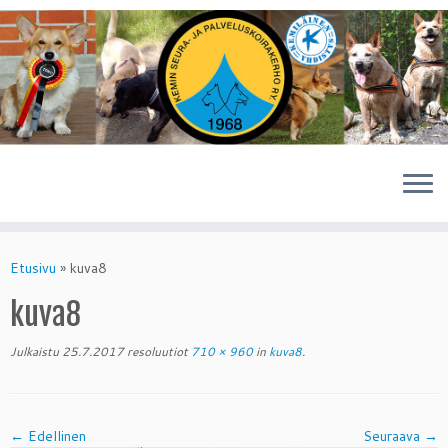
Skip
to
Etusivu
»
kuva8
content
kuva8
Julkaistu
25.7.2017
resoluutiot
710 × 960
in
kuva8
.
← Edellinen
Seuraava →