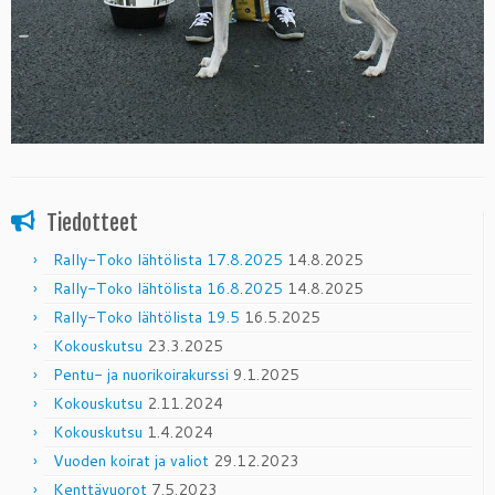
Tiedotteet
Rally-Toko lähtölista 17.8.2025
14.8.2025
Rally-Toko lähtölista 16.8.2025
14.8.2025
Rally-Toko lähtölista 19.5
16.5.2025
Kokouskutsu
23.3.2025
Pentu- ja nuorikoirakurssi
9.1.2025
Kokouskutsu
2.11.2024
Kokouskutsu
1.4.2024
Vuoden koirat ja valiot
29.12.2023
Kenttävuorot
7.5.2023