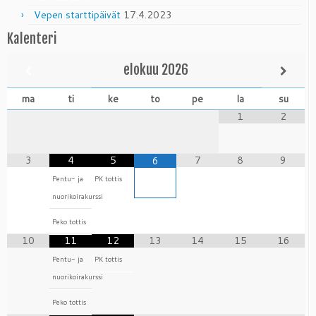
Vepen starttipäivät
17.4.2023
Kalenteri
elokuu
2026
ma
ti
ke
to
pe
la
su
1
2
3
4
5
7
8
9
6
Pentu- ja
PK tottis
nuorikoirakurssi
Peko tottis
10
11
12
13
14
15
16
Pentu- ja
PK tottis
nuorikoirakurssi
Peko tottis