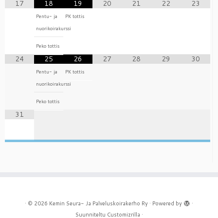
17
18
19
20
21
22
23
Pentu- ja
PK tottis
nuorikoirakurssi
Peko tottis
24
25
26
27
28
29
30
Pentu- ja
PK tottis
nuorikoirakurssi
Peko tottis
31
·
© 2026
Kemin Seura- Ja Palveluskoirakerho Ry
·
Powered by
·
Suunniteltu
Customizrilla
·