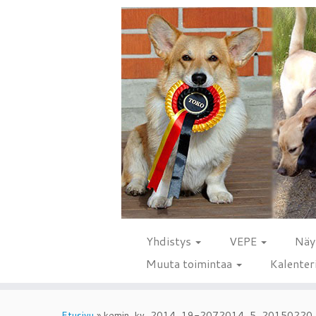
Yhdistys
VEPE
Näy
Muuta toimintaa
Kalenter
Skip
to
Etusivu
»
kemin_kv_2014_19-2072014_5_20150220