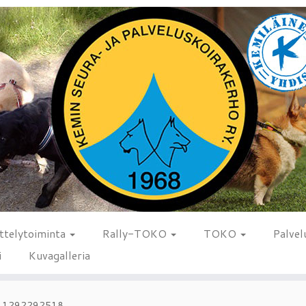
ttelytoiminta
Rally-TOKO
TOKO
Palvel
i
Kuvagalleria
_1292292518