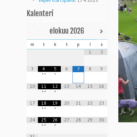
Vepen starttipäivät
17.4.2023
Kalenteri
elokuu
2026
m
t
k
t
p
l
s
1
2
3
4
5
6
8
9
7
•
•
•
10
11
12
13
14
15
16
•
•
•
17
18
19
20
21
22
23
•
•
•
24
25
26
27
28
29
30
•
•
•
31