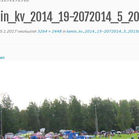
in_kv_2014_19-2072014_5_2
5.1.2017
resoluutiot
3264 × 2448
in
kemin_kv_2014_19-2072014_5_201
nen