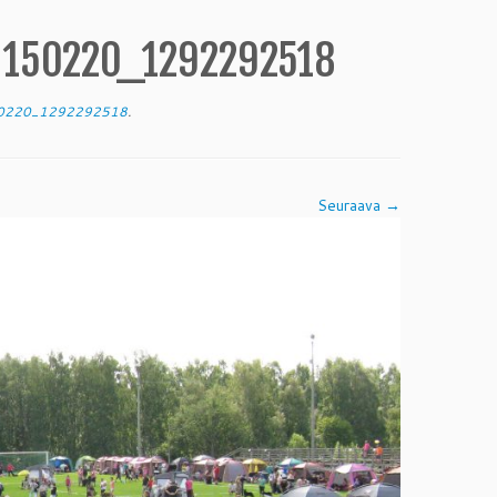
0150220_1292292518
50220_1292292518
.
Seuraava →