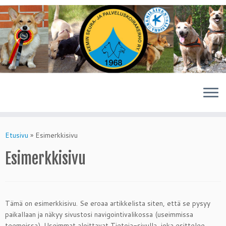
Skip
to
Etusivu
»
Esimerkkisivu
content
Esimerkkisivu
Tämä on esimerkkisivu. Se eroaa artikkelista siten, että se pysyy
paikallaan ja näkyy sivustosi navigointivalikossa (useimmissa
teemoissa). Useimmat aloittavat Tietoja-sivulla, joka esittelee