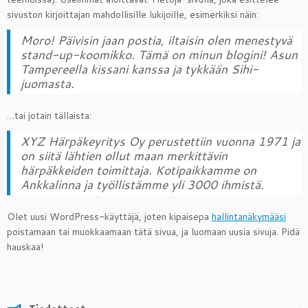
sivuston kirjoittajan mahdollisille lukijoille, esimerkiksi näin:
Moro! Päivisin jaan postia, iltaisin olen menestyvä
stand-up-koomikko. Tämä on minun blogini! Asun
Tampereella kissani kanssa ja tykkään Sihi-
juomasta.
…tai jotain tällaista:
XYZ Härpäkeyritys Oy perustettiin vuonna 1971 ja
on siitä lähtien ollut maan merkittävin
härpäkkeiden toimittaja. Kotipaikkamme on
Ankkalinna ja työllistämme yli 3000 ihmistä.
Olet uusi WordPress-käyttäjä, joten kipaisepa
hallintanäkymääsi
poistamaan tai muokkaamaan tätä sivua, ja luomaan uusia sivuja. Pidä
hauskaa!