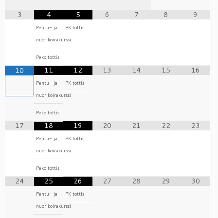
3
4
5
6
7
8
9
Pentu- ja
PK tottis
nuorikoirakurssi
Peko tottis
11
12
13
14
15
16
10
Pentu- ja
PK tottis
nuorikoirakurssi
Peko tottis
17
18
19
20
21
22
23
Pentu- ja
PK tottis
nuorikoirakurssi
Peko tottis
24
25
26
27
28
29
30
Pentu- ja
PK tottis
nuorikoirakurssi