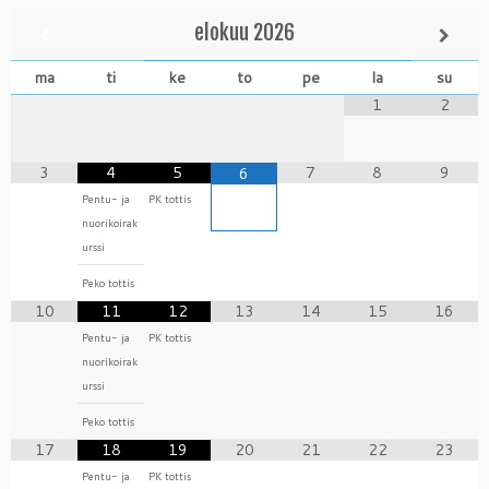
elokuu
2026
ma
ti
ke
to
pe
la
su
1
2
3
4
5
7
8
9
6
Pentu- ja
PK tottis
nuorikoirak
urssi
Peko tottis
10
11
12
13
14
15
16
Pentu- ja
PK tottis
nuorikoirak
urssi
Peko tottis
17
18
19
20
21
22
23
Pentu- ja
PK tottis