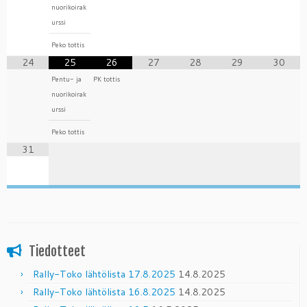
nuorikoirak
urssi
Peko tottis
24
25
26
27
28
29
30
Pentu- ja
PK tottis
nuorikoirak
urssi
Peko tottis
31
Tiedotteet
Rally-Toko lähtölista 17.8.2025
14.8.2025
Rally-Toko lähtölista 16.8.2025
14.8.2025