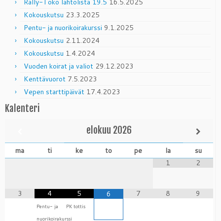
Rally-Toko lähtölista 19.5
16.5.2025
Kokouskutsu
23.3.2025
Pentu- ja nuorikoirakurssi
9.1.2025
Kokouskutsu
2.11.2024
Kokouskutsu
1.4.2024
Vuoden koirat ja valiot
29.12.2023
Kenttävuorot
7.5.2023
Vepen starttipäivät
17.4.2023
Kalenteri
elokuu
2026
ma
ti
ke
to
pe
la
su
1
2
3
4
5
7
8
9
6
Pentu- ja
PK tottis
nuorikoirakurssi