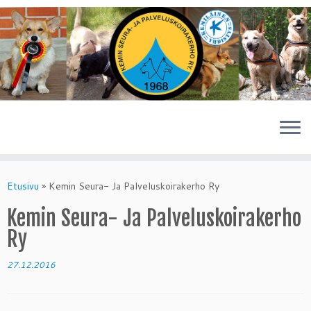
Skip
to
Etusivu
»
Kemin Seura- Ja Palveluskoirakerho Ry
content
Kemin Seura- Ja Palveluskoirakerho
Ry
27.12.2016