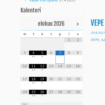
Vepen starttipäivät
17.4.2023
Kalenteri
VEPE
elokuu
2026
29.8.201
m
t
k
t
p
l
s
1
2
VEPE, tu
3
4
5
6
8
9
7
•
•
•
10
11
12
13
14
15
16
•
•
•
17
18
19
20
21
22
23
•
•
•
24
25
26
27
28
29
30
•
•
•
31