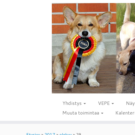
Yhdistys
VEPE
Näy
Muuta toimintaa
Kalenter
Skip
to
Etusivu
»
2017
»
elokuu
»
29