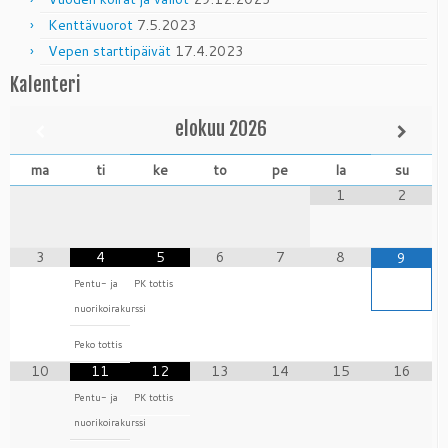
Kenttävuorot
7.5.2023
Vepen starttipäivät
17.4.2023
Kalenteri
elokuu
2026
ma
ti
ke
to
pe
la
su
1
2
3
4
5
6
7
8
9
Pentu- ja
PK tottis
nuorikoirakurssi
Peko tottis
10
11
12
13
14
15
16
Pentu- ja
PK tottis
nuorikoirakurssi