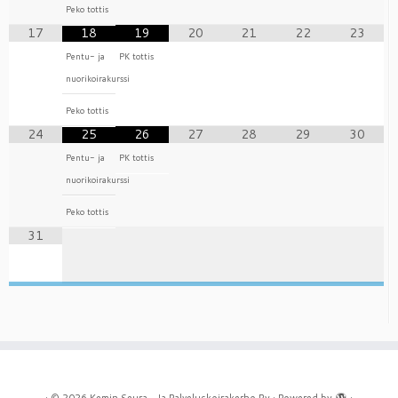
Peko tottis
17
18
19
20
21
22
23
Pentu- ja
PK tottis
nuorikoirakurssi
Peko tottis
24
25
26
27
28
29
30
Pentu- ja
PK tottis
nuorikoirakurssi
Peko tottis
31