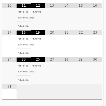
10
11
12
13
14
15
16
Pentu- ja
PK tottis
nuorikoirakurssi
Peko tottis
17
18
19
20
21
22
23
Pentu- ja
PK tottis
nuorikoirakurssi
Peko tottis
24
25
26
27
28
29
30
Pentu- ja
PK tottis
nuorikoirakurssi
Peko tottis
31