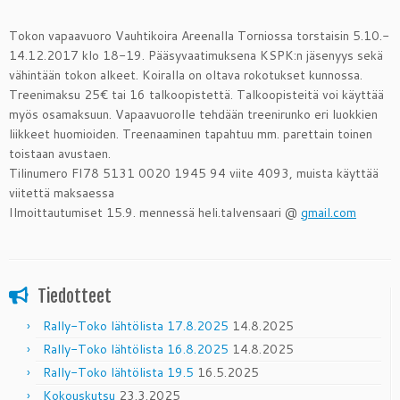
Tokon vapaavuoro Vauhtikoira Areenalla Torniossa torstaisin 5.10.-
14.12.2017 klo 18-19. Pääsyvaatimuksena KSPK:n jäsenyys sekä
vähintään tokon alkeet. Koiralla on oltava rokotukset kunnossa.
Treenimaksu 25€ tai 16 talkoopistettä. Talkoopisteitä voi käyttää
myös osamaksuun. Vapaavuorolle tehdään treenirunko eri luokkien
liikkeet huomioiden. Treenaaminen tapahtuu mm. parettain toinen
toistaan avustae
n.
Tilinumero FI78 5131 0020 1945 94 viite 4093, muista käyttää
viitettä maksaessa
Ilmoittautumiset 15.9. mennessä heli.talvensaari @
gmail.com
Tiedotteet
Rally-Toko lähtölista 17.8.2025
14.8.2025
Rally-Toko lähtölista 16.8.2025
14.8.2025
Rally-Toko lähtölista 19.5
16.5.2025
Kokouskutsu
23.3.2025