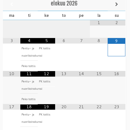
elokuu
2026
ma
ti
ke
to
pe
la
su
1
2
3
4
5
6
7
8
9
Pentu- ja
PK tottis
nuorikoirakurssi
Peko tottis
10
11
12
13
14
15
16
Pentu- ja
PK tottis
nuorikoirakurssi
Peko tottis
17
18
19
20
21
22
23
Pentu- ja
PK tottis
nuorikoirakurssi