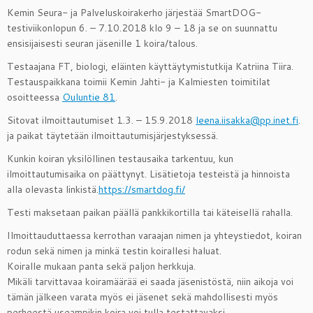
Kemin Seura- ja Palveluskoirakerho järjestää SmartDOG-
testiviikonlopun 6. – 7.10.2018 klo 9 – 18 ja se on suunnattu
ensisijaisesti seuran jäsenille 1 koira/talous.
Testaajana FT, biologi, eläinten käyttäytymistutkija Katriina Tiira.
Testauspaikkana toimii Kemin Jahti- ja Kalmiesten toimitilat
osoitteessa
Ouluntie 81
.
Sitovat ilmoittautumiset 1.3. – 15.9.2018
leena.iisakka@pp.inet.fi
.
ja paikat täytetään ilmoittautumisjärjestyksessä.
Kunkin koiran yksilöllinen testausaika tark
entuu, kun
ilmoittautumisaika on päättynyt. Lisätietoja testeistä ja hinnoista
alla olevasta linkistä.
https://smartdog.fi/
Testi maksetaan paikan päällä pankkikortilla tai käteisellä rahalla.
Ilmoittauduttaessa kerrothan varaajan nimen ja yhteystiedot, koiran
rodun sekä nimen ja minkä testin koirallesi haluat.
Koiralle mukaan panta sekä paljon herkkuja.
Mikäli tarvittavaa koiramäärää ei saada jäsenistöstä, niin aikoja voi
tämän jälkeen varata myös ei jäsenet sekä mahdollisesti myös
perheestä useampikin koira voi tulla testattavaksi.