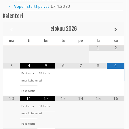
Vepen starttipäivät
17.4.2023
Kalenteri
elokuu
2026
ma
ti
ke
to
pe
la
su
1
2
3
4
5
6
7
8
9
Pentu- ja
PK tottis
nuorikoirakurssi
Peko tottis
10
11
12
13
14
15
16
Pentu- ja
PK tottis
nuorikoirakurssi
Peko tottis