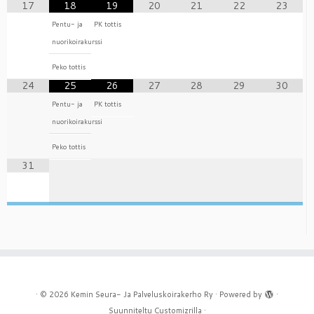
17
18
19
20
21
22
23
Pentu- ja
PK tottis
nuorikoirakurssi
Peko tottis
24
25
26
27
28
29
30
Pentu- ja
PK tottis
nuorikoirakurssi
Peko tottis
31
·
© 2026
Kemin Seura- Ja Palveluskoirakerho Ry
·
Powered by
·
Suunniteltu
Customizrilla
·