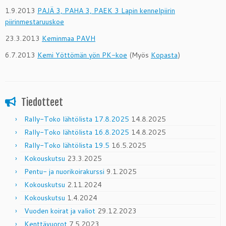
1.9.2013
PAJÄ 3, PAHA 3, PAEK 3 Lapin kennelpiirin
piirinmestaruuskoe
23.3.2013
Keminmaa PAVH
6.7.2013
Kemi Yöttömän yön PK-koe
(Myös
Kopasta
)
Tiedotteet
Rally-Toko lähtölista 17.8.2025
14.8.2025
Rally-Toko lähtölista 16.8.2025
14.8.2025
Rally-Toko lähtölista 19.5
16.5.2025
Kokouskutsu
23.3.2025
Pentu- ja nuorikoirakurssi
9.1.2025
Kokouskutsu
2.11.2024
Kokouskutsu
1.4.2024
Vuoden koirat ja valiot
29.12.2023
Kenttävuorot
7.5.2023