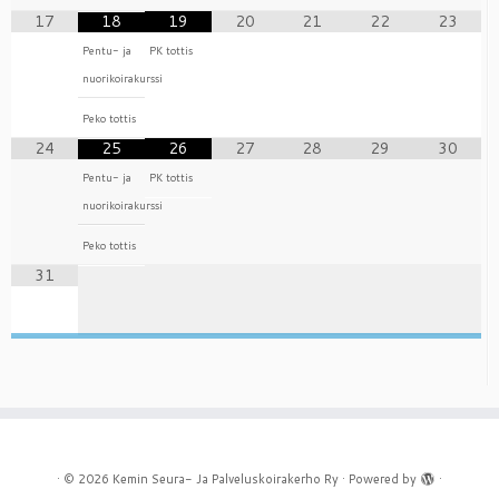
17
18
19
20
21
22
23
Pentu- ja
PK tottis
nuorikoirakurssi
Peko tottis
24
25
26
27
28
29
30
Pentu- ja
PK tottis
nuorikoirakurssi
Peko tottis
31
·
© 2026
Kemin Seura- Ja Palveluskoirakerho Ry
·
Powered by
·