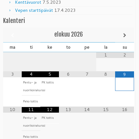
Kenttävuorot
7.5.2023
Vepen starttipäivät
17.4.2023
Kalenteri
elokuu
2026
ma
ti
ke
to
pe
la
su
1
2
3
4
5
6
7
8
9
Pentu- ja
PK tottis
nuorikoirakurssi
Peko tottis
10
11
12
13
14
15
16
Pentu- ja
PK tottis
nuorikoirakurssi
Peko tottis