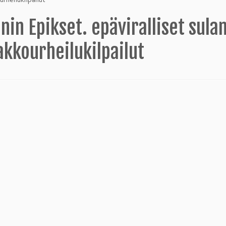
nin Epikset. epäviralliset sul
akkourheilukilpailut