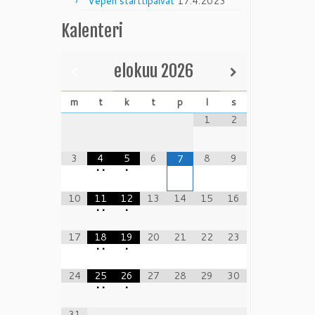
Vepen starttipäivät
17.4.2023
Kalenteri
elokuu
2026
m
t
k
t
p
l
s
1
2
3
4
5
6
8
9
7
•
•
•
10
11
12
13
14
15
16
•
•
•
17
18
19
20
21
22
23
•
•
•
24
25
26
27
28
29
30
•
•
•
31