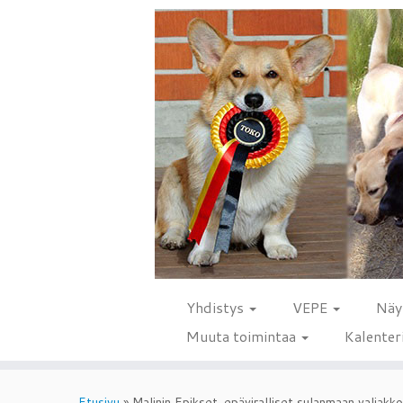
Yhdistys
VEPE
Näy
Muuta toimintaa
Kalenter
Skip
to
Etusivu
»
Malinin Epikset. epäviralliset sulanmaan valjakkou