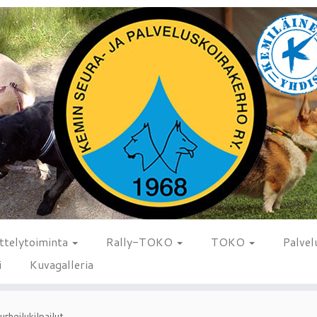
ttelytoiminta
Rally-TOKO
TOKO
Palvel
i
Kuvagalleria
rheilukilpailut