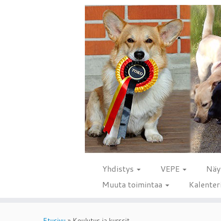
Yhdistys
VEPE
Näy
Muuta toimintaa
Kalenter
Skip
to
Etusivu
»
Koulutus ja kurssit