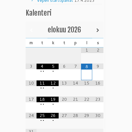
Vepen starttipäivät
17.4.2023
Kalenteri
elokuu
2026
m
t
k
t
p
l
s
1
2
3
4
5
6
7
9
8
•
•
•
10
11
12
13
14
15
16
•
•
•
17
18
19
20
21
22
23
•
•
•
24
25
26
27
28
29
30
•
•
•
31