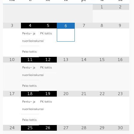
1
2
3
4
5
7
8
9
6
Pentu- ja
PK tottis
nuorikoirakurssi
Peko tottis
10
11
12
13
14
15
16
Pentu- ja
PK tottis
nuorikoirakurssi
Peko tottis
17
18
19
20
21
22
23
Pentu- ja
PK tottis
nuorikoirakurssi
Peko tottis
24
25
26
27
28
29
30