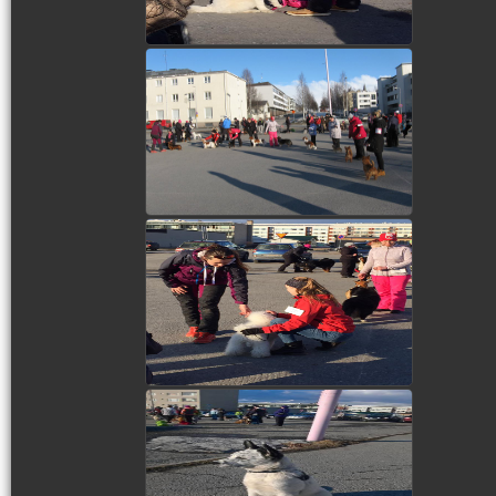
view picture
view picture
view picture