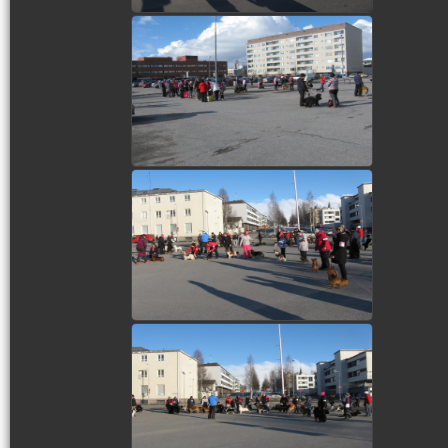
view picture
view picture
view picture