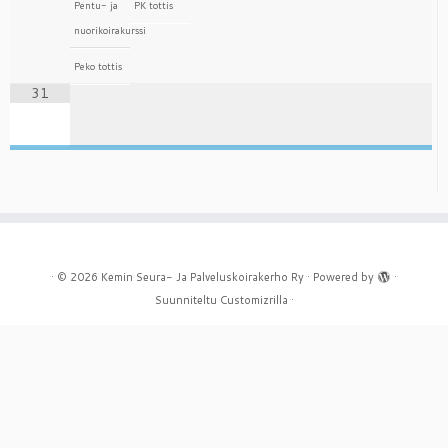
Pentu- ja
PK tottis
nuorikoirakurssi
Peko tottis
31
·
© 2026
Kemin Seura- Ja Palveluskoirakerho Ry
·
Powered by
·
Suunniteltu
Customizrilla
·