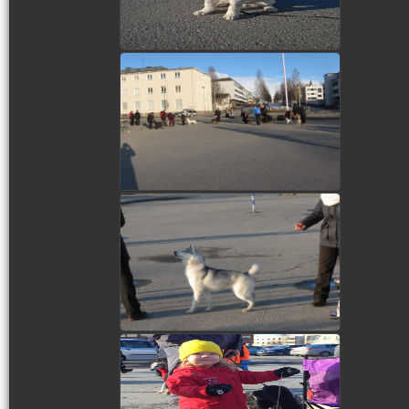
view picture
view picture
view picture