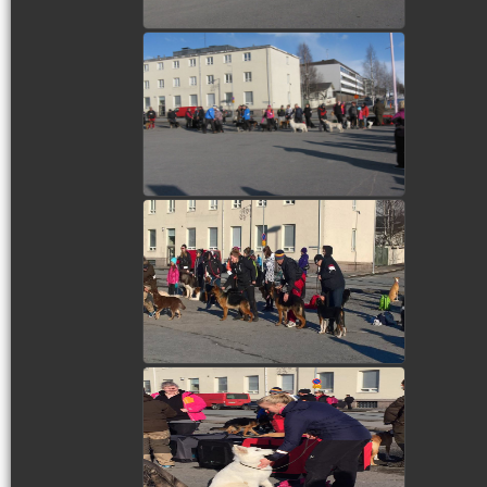
view picture
view picture
view picture