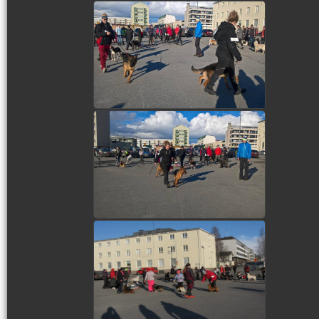
view picture
view picture
view picture