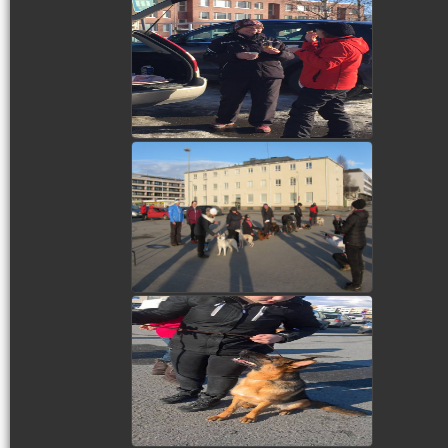
view picture
view picture
view picture