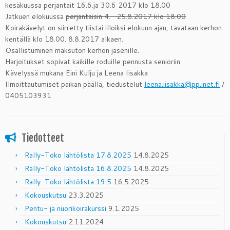
kesäkuussa perjantait 16.6.ja 30.6 2017 klo 18.00
Jatkuen elokuussa
perjantaisin 4.- 25.8.2017 klo 18.00
Koirakävelyt on siirretty tiistai illoiksi elokuun ajan, tavataan kerhon
kentällä klo 18.00. 8.8.2017 alkaen.
Osallistuminen maksuton kerhon jäsenille.
Harjoitukset sopivat kaikille roduille pennusta senioriin.
Kävelyssä mukana Eini Kulju ja Leena Iisakka
Ilmoittautumiset paikan päällä, tiedustelut
leena.iisakka@pp.inet.fi
/
0405103931
Tiedotteet
Rally-Toko lähtölista 17.8.2025
14.8.2025
Rally-Toko lähtölista 16.8.2025
14.8.2025
Rally-Toko lähtölista 19.5
16.5.2025
Kokouskutsu
23.3.2025
Pentu- ja nuorikoirakurssi
9.1.2025
Kokouskutsu
2.11.2024