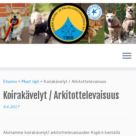
Skip
to
Etusivu
»
Muut lajit
»
Koirakävelyt / Arkitottelevaisuus
content
Koirakävelyt / Arkitottelevaisuus
9.6.2017
Aloitamme koirakävelyt/ arkitottelevaisuuden Kspk:n kentällä