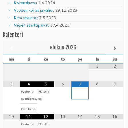
Kokouskutsu
1.4.2024
Vuoden koirat ja valiot
29.12.2023
Kenttävuorot
7.5.2023
Vepen starttipäivät
17.4.2023
Kalenteri
elokuu
2026
ma
ti
ke
to
pe
la
su
1
2
3
4
5
6
8
9
7
Pentu- ja
PK tottis
nuorikoirakurssi
Peko tottis
10
11
12
13
14
15
16
Pentu- ja
PK tottis