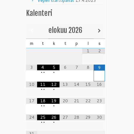
Vepen starttipäivät
17.4.2023
Kalenteri
elokuu
2026
m
t
k
t
p
l
s
1
2
3
4
5
6
7
8
9
•
•
•
10
11
12
13
14
15
16
•
•
•
17
18
19
20
21
22
23
•
•
•
24
25
26
27
28
29
30
•
•
•
31