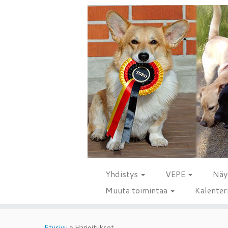
Yhdistys
VEPE
Näy
Muuta toimintaa
Kalenter
Skip
to
Etusivu
»
Harjoitukset