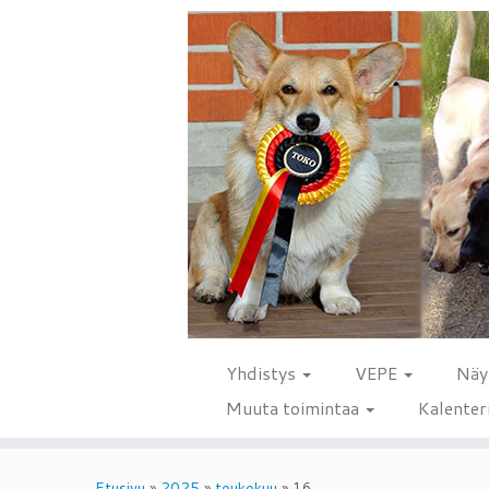
Yhdistys
VEPE
Näy
Muuta toimintaa
Kalenter
Skip
to
Etusivu
»
2025
»
toukokuu
»
16