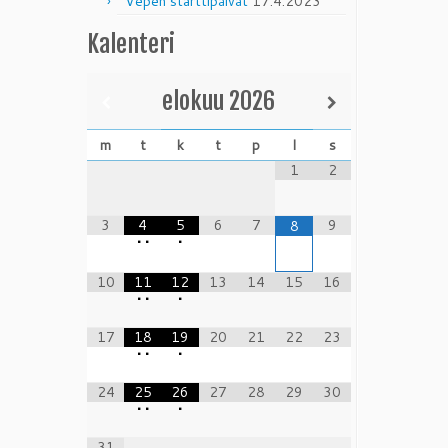
Vepen starttipäivät
17.4.2023
Kalenteri
elokuu
2026
m
t
k
t
p
l
s
1
2
3
4
5
6
7
9
8
•
•
•
10
11
12
13
14
15
16
•
•
•
17
18
19
20
21
22
23
•
•
•
24
25
26
27
28
29
30
•
•
•
31