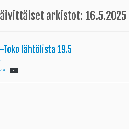
äivittäiset arkistot:
16.5.2025
-Toko lähtölista 19.5
5
t-19.5
Lataa