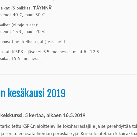
aikat (6 paikkaa,
TÄYNNÄ
):
äsenet 40 €, muut 50 €
ikat (ei rajoitusta):
äsenet 15 €, muut 20 €
umiset heli.kelhala ( ät ) elisanet.fi
aikat: KSPK:n jäsenet 5.5. mennessä, muut 6.-12.5.
paikat 19.5. mennessä
n kesäkausi 2019
9
lkeiskurssi,
5 kertaa, alkaen 1
6
.5.2019
 tarkoitettu KSPK:n aloitteleville tokoharrastajille ja se perehdyttää t
ja sen tulee osata
hieman peruskäskyjä
. Kurssille otetaan
5
koirakkoa