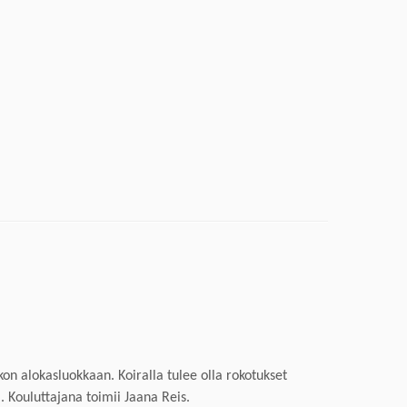
okon alokasluok
kaan
. Koiralla tulee olla rokotukset
. Kouluttaj
a
na toimi
i
Jaana Reis
.