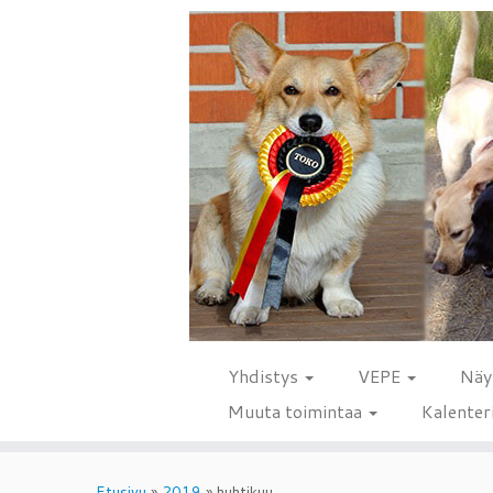
Yhdistys
VEPE
Näy
Muuta toimintaa
Kalenter
Skip
to
Etusivu
»
2019
»
huhtikuu