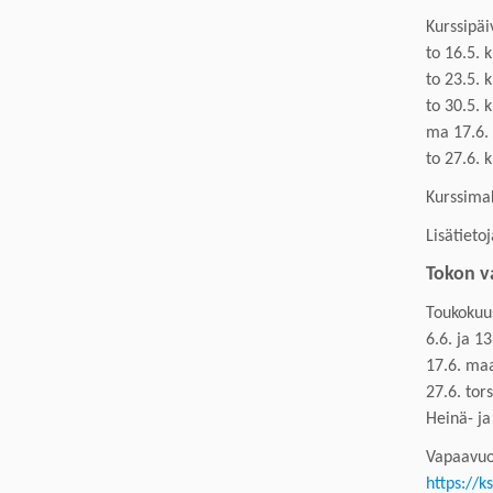
K
urssipäi
to
1
6
.5. 
to
2
3
.5. 
to
30
.5. 
ma
17
.6.
to
27
.6. 
Kurssimak
Lisätieto
T
okon 
Toukokuu
6.6. ja 13
17.6. ma
27.6. tor
Heinä- j
Vapaavuo
https://