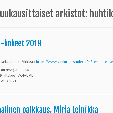
uukausittaiset arkistot:
huhti
-kokeet 2019
9
tarkat tiedot Virkusta
https://www.virkku.net//index.cfm?template=
 (iltakoe) ALO-AVO
9 (iltakoe) VOI-EVL
9 ALO-EVL
aalinen palkkaus, Mirja Leinikka