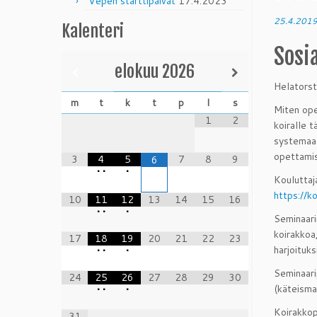
Vepen starttipäivät
17.4.2023
25.4.201
Kalenteri
Sosi
elokuu
2026
Helators
m
t
k
t
p
l
s
Miten ope
1
2
koiralle t
systemaat
opettamis
3
4
5
7
8
9
6
•
•
•
Kouluttaja
https://k
10
11
12
13
14
15
16
•
•
•
Seminaari
koirakkoa
17
18
19
20
21
22
23
harjoituk
•
•
•
Seminaari
24
25
26
27
28
29
30
(käteisma
•
•
•
Koirakkop
31