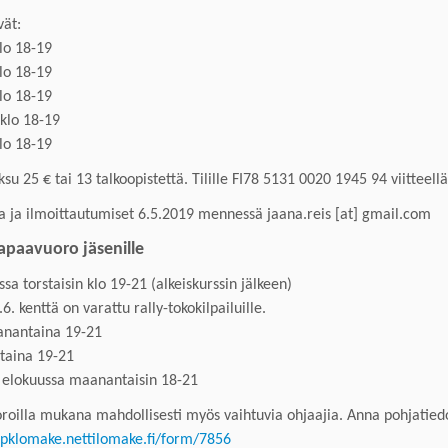
vät:
klo 18-19
klo 18-19
klo 18-19
 klo 18-19
klo 18-19
su 25 € tai 13 talkoopistettä.
Tilille
FI78 5131 0020 1945 94 viit
teellä
ja
ja
ilmoittautumiset
6
.5.201
9
mennessä
jaana.reis
[at]
gmail.com
vapaavuoro
jäsenille
ssa
torstaisin
klo 19-21 (alkeiskurssin jälkeen)
.6. kenttä on varattu rally-tokokilpailuille.
anantaina 19-21
staina 19-21
a elokuussa maanantaisin 18-21
roilla m
ukana mahdollisesti myös vaihtuvia ohjaajia.
Anna pohjatiedo
kspklomake.nettilomake.fi/form/7856