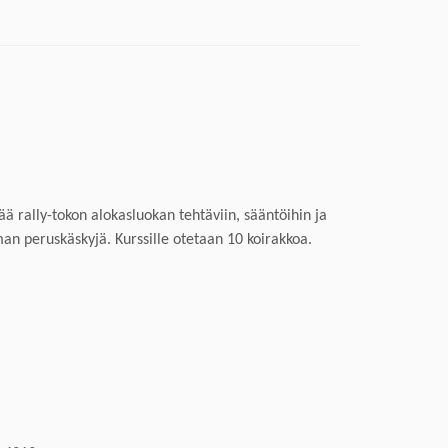
tää rally-tokon alokasluokan tehtäviin, sääntöihin ja
an peruskäskyjä
. Kurssille otetaan 10 koirakkoa.