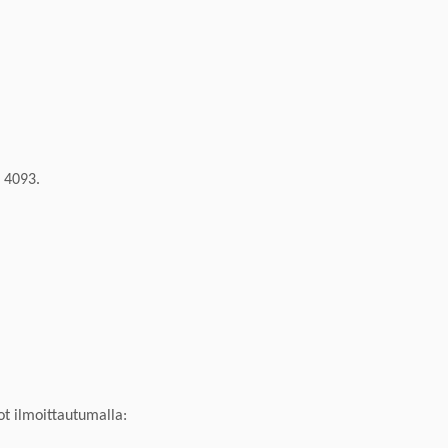
4
093
.
t ilmoittautumalla: