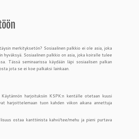
töön
täysin merkityksetön? Sosiaalinen palkkio ei ole asia, joka
ain hyväksyä. Sosiaalinen palkkio on asia, joka koiralle tulee
eissa. Tässä seminaarissa käydään läpi sosiaalisen palkan
ta jota se ei koe palkaksi lainkaan.
 Käytännön harjoituksiin KSPK:n kentälle otetaan kuusi
vat harjoittelemaan tuon kahden viikon aikana annettuja
isuus ostaa kanttiinista kahvi/tee/mehu ja pieni purtava