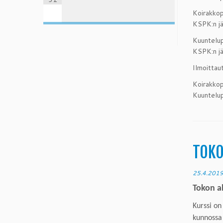
Koirakkop
KSPK:n j
Kuuntelupa
KSPK:n j
Ilmoittaut
Koirakkop
Kuuntelu
TOKO
25.4.201
T
oko
n
a
Kurssi on
kunnossa 