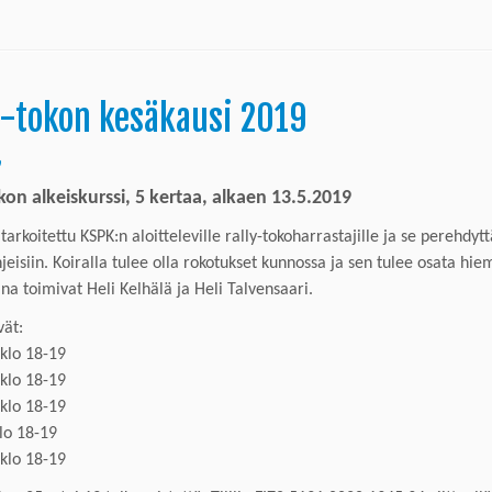
y-tokon kesäkausi 2019
9
ko
n
alkeiskurssi,
5 kertaa, alkaen 13.5.2019
 tarkoitettu KSPK:n aloitteleville rally-tokoharrastajille ja se perehdyt
hjeisiin. Koiralla tulee olla rokotukset kunnossa ja sen tulee osata
hiem
ina toimivat Heli Kelhälä ja Heli Talvensaari.
vät:
klo 18-19
klo 18-19
klo 18-19
lo 18-19
klo 18-19