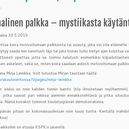
9
aalinen palkka – mystiikasta käytän
taina 30.5.2019
ttaa koira motivoitumaan palkkiosta tai asiasta, joka voi olla eläimelle 
äytyy saada niin sanotusti läpi tai joka koiran tulisi tietyn ajan kuluttua v
tisesti opettaa jotta se toimisi halutusti esimerkiksi kilpailutilant
en askeleet, sekä se, miten koira saadaan aidosti motivoitumaan palkkios
na Mirja Leinikka. Voit tutustua Mirjan taustaan täällä:
oirakouluverkossa.fi/pages/mirja-leinikka
n aluksi on noin kahden tunnin luento (tila ilmoitetaan myöhemmin).
, jotka saavat pari viikkoa aiemmin ennakkotehtäviä ja jotka sitoutu
sia. Nämä koirakot toimivat koulutuspäivän demokoirakoina.
päivän pituus on kokonaisuudessan noin kuusi tuntia. Kentällä mahdoll
ksu).
aikkoihin on etusija KSPK:n jäsenillä.