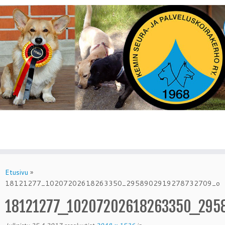
Skip
to
Etusivu
»
content
18121277_10207202618263350_2958902919278732709_o
18121277_10207202618263350_295