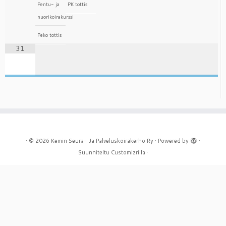
Pentu- ja
PK tottis
nuorikoirakurssi
Peko tottis
31
·
© 2026
Kemin Seura- Ja Palveluskoirakerho Ry
·
Powered by
·
Suunniteltu
Customizrilla
·