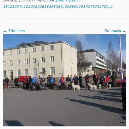
Julkaistu
25.4.2017
resoluutiot
2048 × 1536
in
18121277_10207202618263350_2958902919278732709_o
.
← Edellinen
Seuraava →