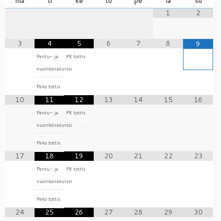
ma
ti
ke
to
pe
la
su
1
2
3
4
5
6
7
8
9
Pentu- ja
PK tottis
nuorikoirakurssi
Peko tottis
10
11
12
13
14
15
16
Pentu- ja
PK tottis
nuorikoirakurssi
Peko tottis
17
18
19
20
21
22
23
Pentu- ja
PK tottis
nuorikoirakurssi
Peko tottis
24
25
26
27
28
29
30