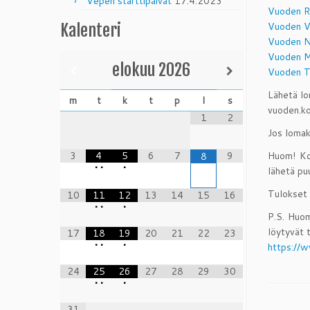
Vepen starttipäivät
17.4.2023
Vuoden R
Vuoden V
Kalenteri
Vuoden N
Vuoden M
elokuu
2026
Vuoden T
Lähetä lo
m
t
k
t
p
l
s
vuoden.ko
1
2
Jos lomak
3
4
5
6
7
9
Huom! Koi
8
•
•
•
lähetä pu
Tulokset 
10
11
12
13
14
15
16
•
•
•
P.S. Huom
löytyvät t
17
18
19
20
21
22
23
•
•
•
https://w
24
25
26
27
28
29
30
•
•
•
31