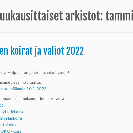
uukausittaiset arkistot:
tammi
en koirat ja valiot 2022
ira -kilpailu on jälleen ajankohtainen!
asaiset säännöt täältä:
oira -säännöt 10.1.2023
ä oman lajisi mukainen lomake tästä:
ot
äyttelykoira
lveluskoira
etokoira
TOKO-koira