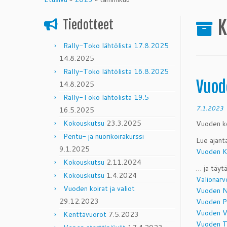
content
K
Tiedotteet
Rally-Toko lähtölista 17.8.2025
14.8.2025
Rally-Toko lähtölista 16.8.2025
Vuod
14.8.2025
Rally-Toko lähtölista 19.5
7.1.2023
16.5.2025
Kokouskutsu
23.3.2025
Vuoden ko
Pentu- ja nuorikoirakurssi
Lue ajant
9.1.2025
Vuoden K
Kokouskutsu
2.11.2024
… ja täyt
Kokouskutsu
1.4.2024
Valionarv
Vuoden koirat ja valiot
Vuoden N
29.12.2023
Vuoden Pa
Vuoden V
Kenttävuorot
7.5.2023
Vuoden 