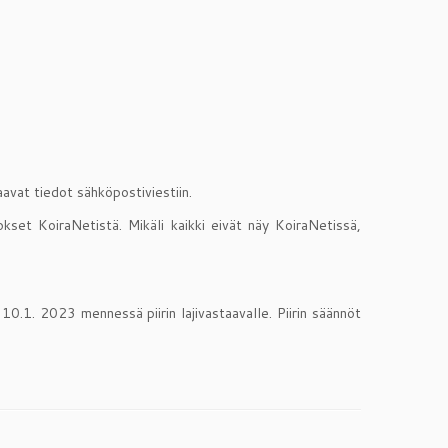
avat tiedot sähköpostiviestiin.
okset KoiraNetistä. Mikäli kaikki eivät näy KoiraNetissä,
10.1. 2023 mennessä piirin lajivastaavalle. Piirin säännöt