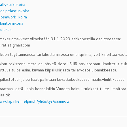
ally-tokokoira
esipelastuskoira
osework-koira
onitoimikoira
ulokas
make/lomakkeet viimeistään 31.1.2023 sähköpostilla osoitteeseen:
irat ät gmail.com
keen täyttämisessä tai lähettämisessä on ongelmia, voit kirjoittaa vasta
ran rekisterinumero on tärkeä tieto! Sillä tarkistetaan ilmoitetut tul
uttuva tulos esim. kuvana kilpailukirjasta tai arvostelulomakkeesta.
julkistetaan ja parhaat palkitaan kevätkokouksessa maalis-huhtikuussa.
aathan, että Lapin kennelpiirin Vuoden koira -tulokset tulee ilmoittaa 
äältä:
ww.lapinkennelpiiri.fi/yhdistys/saannot/