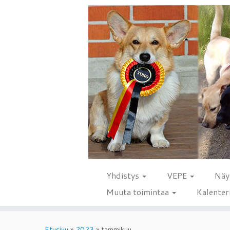
Yhdistys
VEPE
Näy
Muuta toimintaa
Kalenter
Skip
to
Etusivu
»
2023
»
tammikuu