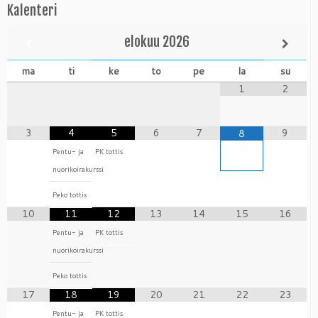
Kalenteri
elokuu
2026
ma
ti
ke
to
pe
la
su
1
2
3
4
5
6
7
9
8
Pentu- ja
PK tottis
nuorikoirakurssi
Peko tottis
10
11
12
13
14
15
16
Pentu- ja
PK tottis
nuorikoirakurssi
Peko tottis
17
18
19
20
21
22
23
Pentu- ja
PK tottis