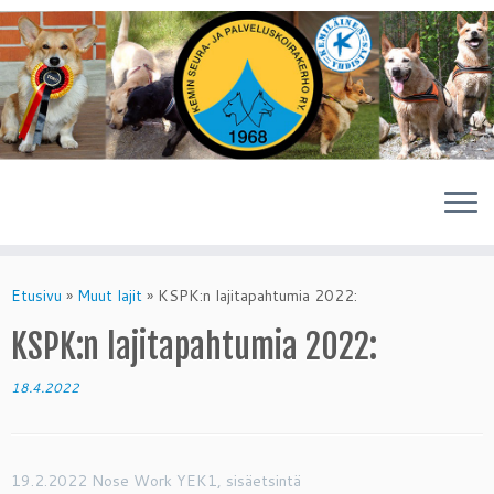
Skip
to
Etusivu
»
Muut lajit
»
KSPK:n lajitapahtumia 2022:
content
KSPK:n lajitapahtumia 2022:
18.4.2022
19.2.2022 Nose Work YEK1, sisäetsintä