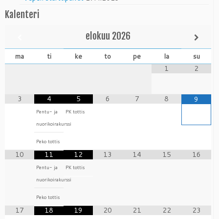
Kalenteri
elokuu
2026
ma
ti
ke
to
pe
la
su
1
2
3
4
5
6
7
8
9
Pentu- ja
PK tottis
nuorikoirakurssi
Peko tottis
10
11
12
13
14
15
16
Pentu- ja
PK tottis
nuorikoirakurssi
Peko tottis
17
18
19
20
21
22
23