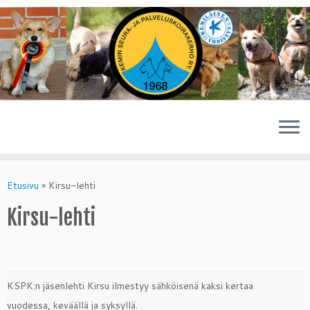
Skip
to
Etusivu
»
Kirsu-lehti
content
Kirsu-lehti
KSPK:n jäsenlehti Kirsu ilmestyy sähköisenä kaksi kertaa
vuodessa, keväällä ja syksyllä.