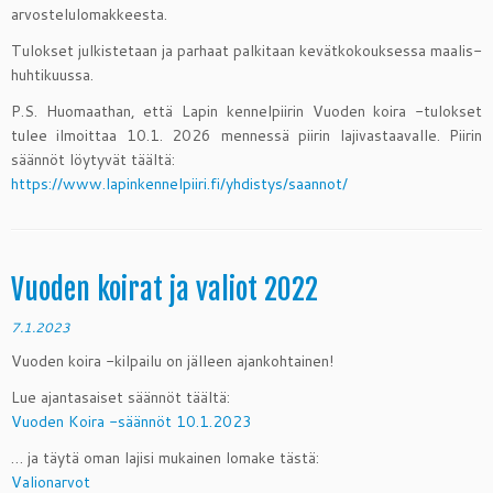
arvostelulomakkeesta.
Tulokset julkistetaan ja parhaat palkitaan kevätkokouksessa maalis-
huhtikuussa.
P.S. Huomaathan, että Lapin kennelpiirin Vuoden koira -tulokset
tulee ilmoittaa 10.1. 2026 mennessä piirin lajivastaavalle. Piirin
säännöt löytyvät täältä:
https://www.lapinkennelpiiri.fi/yhdistys/saannot/
Vuoden koirat ja valiot 2022
7.1.2023
Vuoden koira -kilpailu on jälleen ajankohtainen!
Lue ajantasaiset säännöt täältä:
Vuoden Koira -säännöt 10.1.2023
… ja täytä oman lajisi mukainen lomake tästä:
Valionarvot