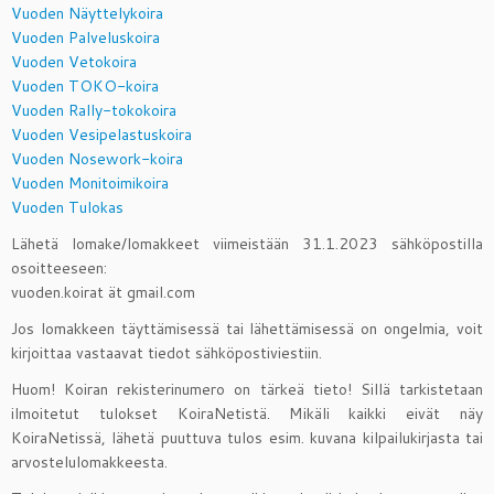
Vuoden Näyttelykoira
Vuoden Palveluskoira
Vuoden Vetokoira
Vuoden TOKO-koira
Vuoden Rally-tokokoira
Vuoden Vesipelastuskoira
Vuoden Nosework-koira
Vuoden Monitoimikoira
Vuoden Tulokas
Lähetä lomake/lomakkeet viimeistään 31.1.2023 sähköpostilla
osoitteeseen:
vuoden.koirat ät gmail.com
Jos lomakkeen täyttämisessä tai lähettämisessä on ongelmia, voit
kirjoittaa vastaavat tiedot sähköpostiviestiin.
Huom! Koiran rekisterinumero on tärkeä tieto! Sillä tarkistetaan
ilmoitetut tulokset KoiraNetistä. Mikäli kaikki eivät näy
KoiraNetissä, lähetä puuttuva tulos esim. kuvana kilpailukirjasta tai
arvostelulomakkeesta.