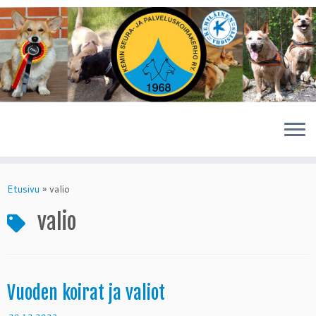
Skip
to
Etusivu
»
valio
content
valio
Vuoden koirat ja valiot