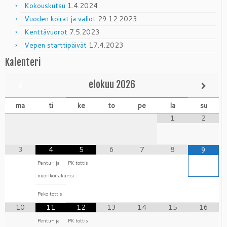
Kokouskutsu
1.4.2024
Vuoden koirat ja valiot
29.12.2023
Kenttävuorot
7.5.2023
Vepen starttipäivät
17.4.2023
Kalenteri
elokuu
2026
ma
ti
ke
to
pe
la
su
1
2
3
4
5
6
7
8
9
Pentu- ja
PK tottis
nuorikoirakurssi
Peko tottis
10
11
12
13
14
15
16
Pentu- ja
PK tottis