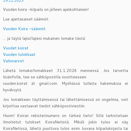
29.12.2023
Vuoden koira -kilpailu on jälleen ajankohtainen!
Lue ajantasaiset säännöt:
Vuoden Koira -säännöt
… ja täytä lajisi/lajiesi mukainen lomake tästä:
Vuodet koirat
Vuoden tulokkaat
Valionarvot
Lähetä lomake/lomakkeet 31.1.2026 mennessä. Jos tarvetta
lisäinfolle, tee se sähköpostilla osoitteeseen
vuoden.koirat ät gmail.com. Myöhässä tulleita hakemuksia ei
hyväksytä.
Jos lomakkeen täyttämisessä tai lähettämisessä on ongelmia, voit
kirjoittaa vastaavat tiedot sähköpostiviestiin.
Huom! Koiran rekisterinumero on tärkeä tieto! Sillä tarkistetaan
ilmoitetut tulokset KoiraNetistä. Mikäli jokin tulos ei näy
KoiraNetissä, lähetä puuttuva tulos esim. kuvana kilpailukirjasta tai