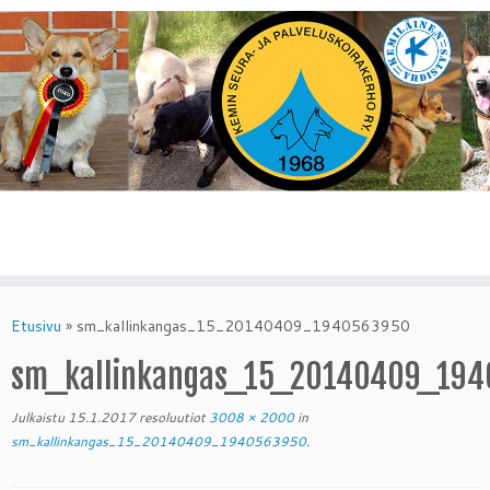
Skip
to
Etusivu
»
sm_kallinkangas_15_20140409_1940563950
content
sm_kallinkangas_15_20140409_19
Julkaistu
15.1.2017
resoluutiot
3008 × 2000
in
sm_kallinkangas_15_20140409_1940563950
.