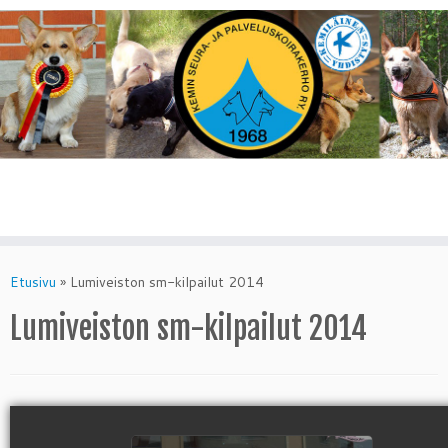
Skip
to
Etusivu
»
Lumiveiston sm-kilpailut 2014
content
Lumiveiston sm-kilpailut 2014