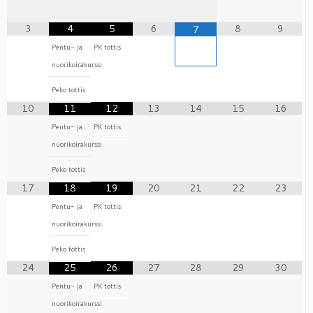
3
4
5
6
8
9
7
Pentu- ja
PK tottis
nuorikoirakurssi
Peko tottis
10
11
12
13
14
15
16
Pentu- ja
PK tottis
nuorikoirakurssi
Peko tottis
17
18
19
20
21
22
23
Pentu- ja
PK tottis
nuorikoirakurssi
Peko tottis
24
25
26
27
28
29
30
Pentu- ja
PK tottis
nuorikoirakurssi