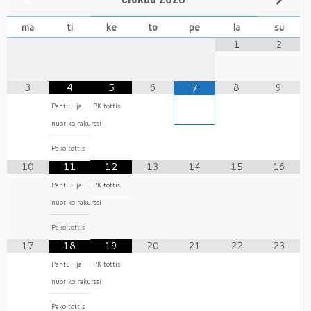
ma
ti
ke
to
pe
la
su
1
2
3
4
5
6
8
9
7
Pentu- ja
PK tottis
nuorikoirakurssi
Peko tottis
10
11
12
13
14
15
16
Pentu- ja
PK tottis
nuorikoirakurssi
Peko tottis
17
18
19
20
21
22
23
Pentu- ja
PK tottis
nuorikoirakurssi
Peko tottis