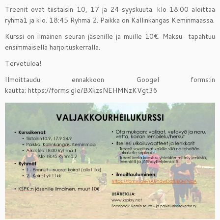
Treenit ovat tiistaisin 10, 17 ja 24 syyskuuta. klo 18:00 aloittaa
ryhmä1 ja klo. 18:45 Ryhmä 2. Paikka on Kallinkangas Keminmaassa.
Kurssi on ilmainen seuran jäsenille ja muille 10€. Maksu tapahtuu
ensimmäisellä harjoituskerralla.
Tervetuloa!
Ilmoittaudu ennakkoon Googel forms:in
kautta: https://forms.gle/BXkzsNEHMNzKVgt36