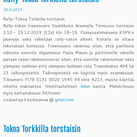
30.8.2019
Rally-Tokoa Torkkilla torstaisin
Rally-tokon treenivuoro
Vauhtikoira Areenalla Torniossa torstaisin
3.10.- 19.12.2019 (12x) klo 18-19. Pääsyvaatimuksena KSPK:n
jäsenyys sekä vähintään rally-tokon alkeet. Koiralla on oltava
rokotukset kunnossa. Treenivuoro rakentuu siten, että parillisina
viikkoina vuorolla ohjaamassa Paula Maunu ja parittomille viikoille
jaetaan radan rakennusvuorot siten, että vuorolle rakennetaan sekä
ylempien luokkien että alempien luokkien rata. Treenimaksu 46€ tai
23 talkoopistettä. Talkoopisteitä voi käyttää myös osamaksuun.
Tilinumero FI78 5131 0020 1945 94 viite 4213, muista käyttää
viitettä maksaessa. Ilmoittautumiset
linkin
kautta. Mahdollisuus
myös kertamaksuun 5€/treeni.
Lisätietoja k.korkeamaa @
gmail.com
Tokoa Torkkilla torstaisin