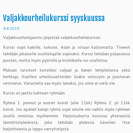
Valjakkourheilukurssi syyskuussa
8.8.2019
Valjakkourheilujaosto järjestää valjakkourheilukurssin.
Kurssi sopii kaikille, kokoon, ikään ja rotuun katsomatta. Treenit
tehdään jokaiselle osallistujalle sopivaksi. Kurssi tehdään pääasiassa
juosten, mutta myös pyörällä ja kickbikella voi osallistua.
Mukaan tarvitset koirallesi valjaat ja hänen lempilelunsa sekä
herkkuja. Itsellesi urheiluvaatteiden lisäksi vetovyön ja joustavan
vetonarun. Varusteita saa myös lainaksi, jos omia ei vielä ole.
Kurssi on jaettu kahteen ryhmään.
Ryhmä 1: pennut ja nuoret koirat (alle 11kk) Ryhmä 2: yli 11kk
koirat. Jos epäilet kumpi ryhmä sopii sinulle niin vaihto myös ryhmien
sisällä onnistuu myöhemmin. Harjoituskerta koostuu yhteisestä
lämmittelylenkistä, joka tehdään yhdessä kävellen. Itse
harjoitteesta ja loppu verryttelystä.