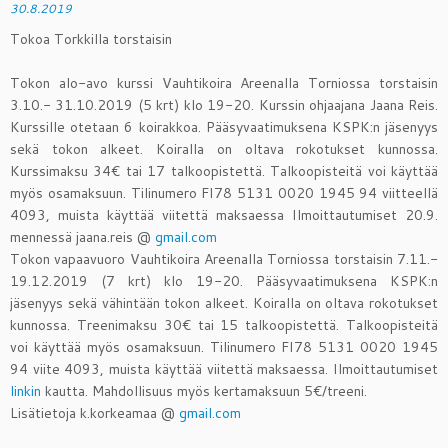
30.8.2019
Tokoa Torkkilla torstaisin
Tokon alo-avo kurssi
Vauhtikoira Areenalla Torniossa torstaisin
3.10.- 31.10.2019 (5 krt) klo 19-20. Kurssin ohjaajana Jaana Reis.
Kurssille otetaan 6 koirakkoa. Pääsyvaatimuksena KSPK:n jäsenyys
sekä tokon alkeet. Koiralla on oltava rokotukset kunnossa.
Kurssimaksu 34€ tai 17 talkoopistettä. Talkoopisteitä voi käyttää
myös osamaksuun. Tilinumero FI78 5131 0020 1945 94 viitteellä
4093, muista käyttää viitettä maksaessa Ilmoittautumiset 20.9.
mennessä jaana.reis @
gmail.com
Tokon vapaavuoro
Vauhtikoira Areenalla Torniossa torstaisin 7.11.-
19.12.2019 (7 krt) klo 19-20. Pääsyvaatimuksena KSPK:n
jäsenyys sekä vähintään tokon alkeet. Koiralla on oltava rokotukset
kunnossa. Treenimaksu 30€ tai 15 talkoopistettä. Talkoopisteitä
voi käyttää myös osamaksuun. Tilinumero FI78 5131 0020 1945
94 viite 4093, muista käyttää viitettä maksaessa. Ilmoittautumiset
linkin
kautta. Mahdollisuus myös kertamaksuun 5€/treeni.
Lisätietoja k.korkeamaa @
gmail.com