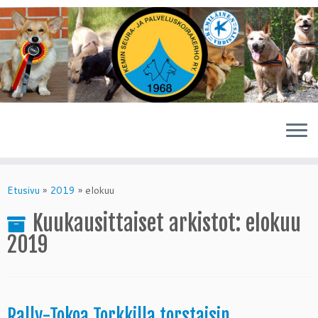
Skip
to
Etusivu
»
2019
»
elokuu
content
Kuukausittaiset arkistot:
elokuu
2019
Rally-Tokoa Torkkilla torstaisin