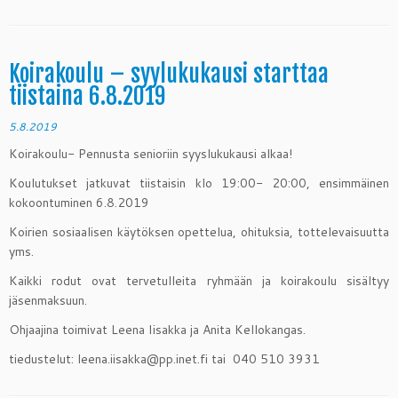
Koirakoulu – syylukukausi starttaa
tiistaina 6.8.2019
5.8.2019
Koirakoulu- Pennusta senioriin syyslukukausi alkaa!
Koulutukset jatkuvat tiistaisin klo 19:00- 20:00, ensimmäinen
kokoontuminen 6.8.2019
Koirien sosiaalisen käytöksen opettelua, ohituksia, tottelevaisuutta
yms.
Kaikki rodut ovat tervetulleita ryhmään ja koirakoulu sisältyy
jäsenmaksuun.
Ohjaajina toimivat Leena Iisakka ja Anita Kellokangas.
tiedustelut: leena.iisakka@pp.inet.fi tai 040 510 3931